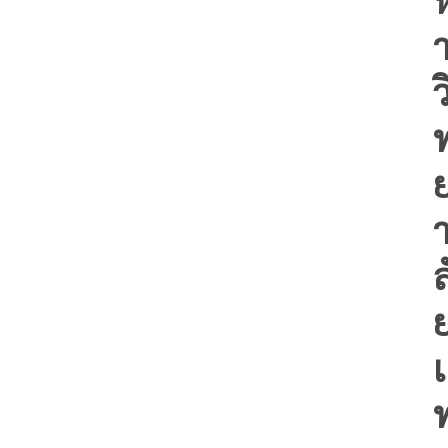
ว
ล
เ