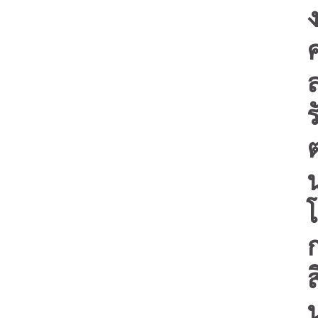
ร
โ
ส