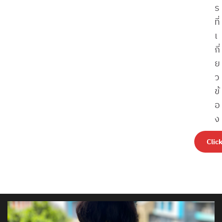
ร
ที่
เ
กี่
ย
ว
ข้
อ
ง
Clic