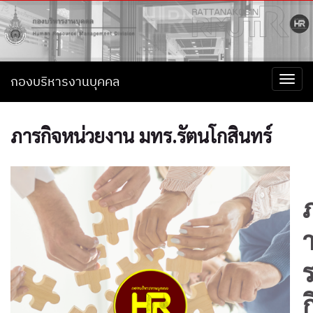
กองบริหารงานบุคคล
Togg
navi
ภารกิจหน่วยงาน มทร.รัตนโกสินทร์
ก