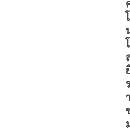
โ
โ
ย